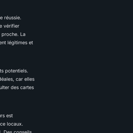
e réussie.
e vérifier
n proche. La
nt légitimes et
 potentiels.
ales, car elles
ulter des cartes
rs est
ce locaux.
. Des conseils