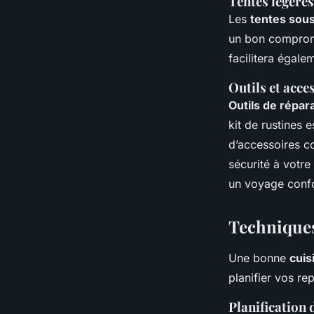
Tentes légères
Les
tentes sous
un bon compromi
facilitera égal
Outils et acce
Outils de répar
kit de rustines 
d’accessoires co
sécurité à votr
un voyage confo
Techniques
Une bonne
cuis
planifier vos re
Planification 