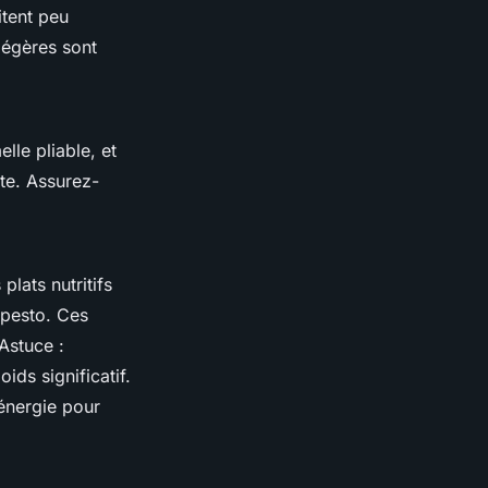
tent peu
légères sont
lle pliable, et
te. Assurez-
plats nutritifs
 pesto. Ces
Astuce :
ds significatif.
 énergie pour