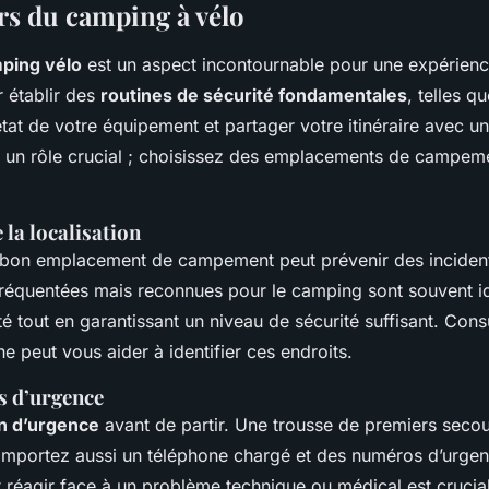
ors du camping à vélo
mping vélo
est un aspect incontournable pour une expérienc
établir des
routines de sécurité fondamentales
, telles qu
état de votre équipement et partager votre itinéraire avec u
ue un rôle crucial ; choisissez des emplacements de campeme
la localisation
 bon emplacement de campement peut prévenir des incidents
réquentées mais reconnues pour le camping sont souvent idé
lité tout en garantissant un niveau de sécurité suffisant. Cons
ne peut vous aider à identifier ces endroits.
s d’urgence
n d’urgence
avant de partir. Une trousse de premiers secou
Emportez aussi un téléphone chargé et des numéros d’urgen
réagir face à un problème technique ou médical est crucial