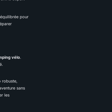
équilibrée pour
éparer
mping vélo
.
é.
o robuste,
aventure sans
er les