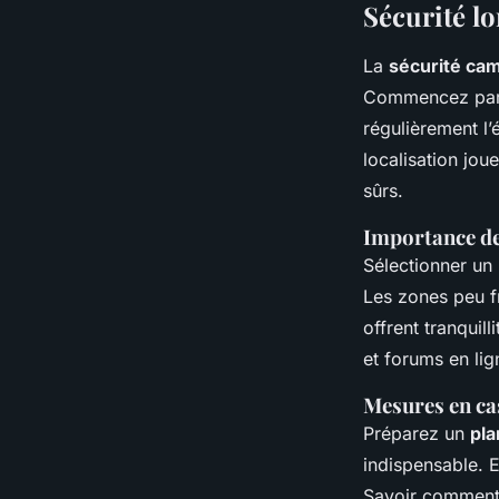
Sécurité l
La
sécurité ca
Commencez par 
régulièrement l’
localisation jo
sûrs.
Importance de 
Sélectionner un
Les zones peu f
offrent tranquil
et forums en lig
Mesures en ca
Préparez un
pla
indispensable. 
Savoir comment 