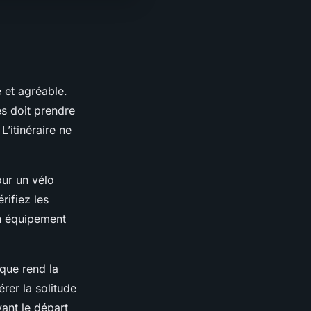
 et agréable.
s doit prendre
L’itinéraire ne
our un vélo
rifiez les
n équipement
que rend la
rer la solitude
vant le départ