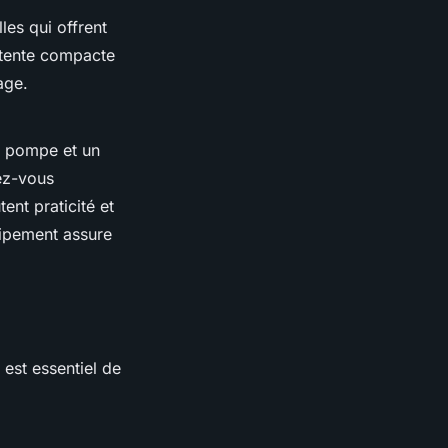
les qui offrent
 tente compacte
age.
e pompe et un
pez-vous
nt praticité et
uipement assure
 est essentiel de