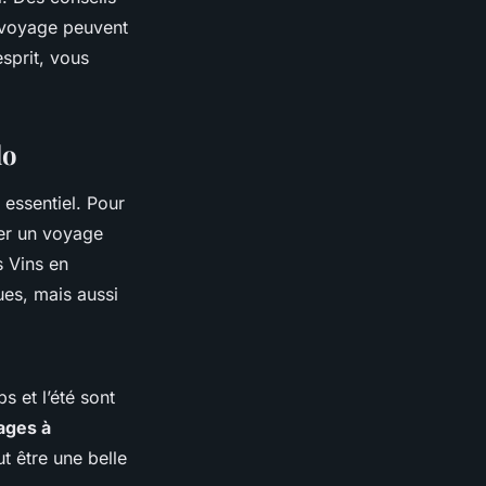
e voyage peuvent
sprit, vous
lo
 essentiel. Pour
rer un voyage
 Vins en
es, mais aussi
 et l’été sont
ages à
t être une belle