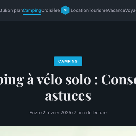
ctu
Bon plan
Camping
Croisière
Location
Tourisme
Vacance
Voya
CAMPING
ng à vélo solo : Conse
astuces
Enzo
•
2 février 2025
•
7 min de lecture