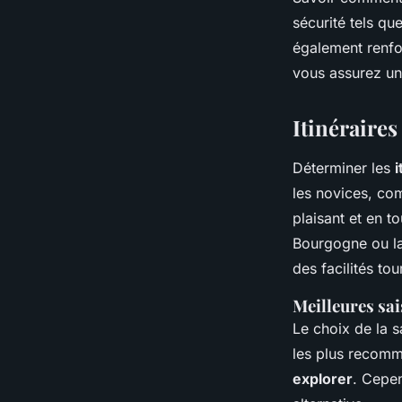
sécurité tels qu
également renfor
vous assurez un
Itinéraire
Déterminer les
i
les novices, c
plaisant et en t
Bourgogne ou la
des facilités tou
Meilleures sa
Le choix de la s
les plus recomm
explorer
. Cepen