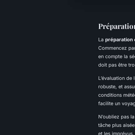
Préparatio
La
préparation
Commencez pa
en compte la séc
doit pas être tr
L’évaluation de l
robuste, et assu
conditions mété
facilite un voya
N’oubliez pas l
tâche plus aisée
et les imprévus.